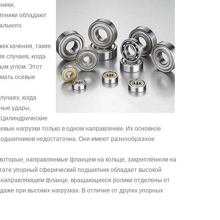
ники,
ипники обладают
ального
ек качения, такие
 случаев, когда
тым углом. Этот
имать осевые
лучаях, когда
ные удары,
. Цилиндрические
вые нагрузки только в одном направлении. Их основное
оподшипников недостаточна. Они имеют разнообразное
 которые, направляемые фланцем на кольце, закреплённом на
льтате упорный сферический подшипник обладает высокой
на направляющем фланце, вращающиеся ролики отделены от
аже при высоких нагрузках. В отличие от других упорных