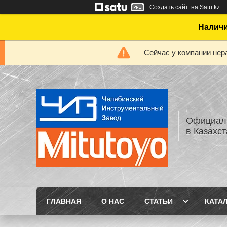
Создать сайт
на Satu.kz
Наличи
Сейчас у компании нер
Официаль
в Казахс
ГЛАВНАЯ
О НАС
СТАТЬИ
КАТА