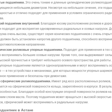
тые подшипники.
Это очень тонкие и длинные цилиндрические роликоподшип
ующиеся небольшим диаметром. Несмотря на небольшое сечение, эти подш
щностью и отлично подходят для применения в условиях ограниченного ради
ва.
кий подшипник внутренний
. Благодаря косому расположению роликов и дорож
 подходят для восприятия одновременных радиальных и осевых нагрузок. Для
рузка очень высока, существует серия конических подшипников с очень откры
должен быть установлен напротив другого подшипника, способного восприн
 противоположном направлении.
рические роликовые упорные подшипники.
Подходят для применения в тех с
 воспринимать большие осевые нагрузки. Кроме того, они выдерживают силь
ысокой прочностью и требуют небольшого осевого пространства для работы
упорные подшипники являются однонаправленными и могут воспринимать осе
 — в тех устройствах и механизмах, для которых мощности упорных шарик
ное применение и безопасны при демонтаже.
е сферические роликоподшипники.
Имеют ряд косо расположенных роликов,
аются на сферической поверхности кольца, закреплённого в корпусе. В резу
особностью. Благодаря особой конструкции опорной поверхности роликов 
ким слоем масла. Поэтому подшипник может вращаться с высокой скоростью д
в, сферический может воспринимать и радиальные нагрузки.
одшипник в Астане