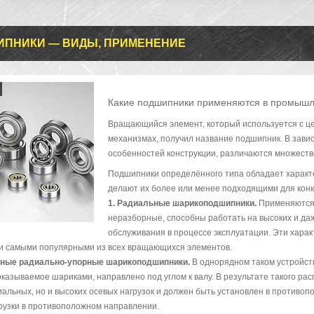
ПНИКИ — ВИДЫ, ПРИМЕНЕНИЕ
Какие подшипники применяются в промышле
Вращающийся элемент, который используется с це
механизмах, получил название подшипник. В зави
особенностей конструкции, различаются множест
Подшипники определённого типа обладает характе
делают их более или менее подходящими для кон
1. Радиальные шарикоподшипники.
Применяются 
неразборные, способны работать на высоких и даж
обслуживания в процессе эксплуатации. Эти харак
и самыми популярными из всех вращающихся элементов.
дные радиально-упорные шарикоподшипники.
В однорядном таком устройст
оказываемое шариками, направлено под углом к валу. В результате такого р
иальных, но и высоких осевых нагрузок и должен быть установлен в противо
рузки в противоположном направлении.