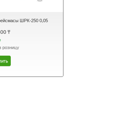
ейсмасы ШРК-250 0,05
400 ₸
и
в розницу
пить