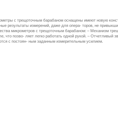
ометры с трещоточным барабаном оснащены имеют новую конс
ные результаты измерений, даже для опера‐ торов, не привыкши
ства микрометров с трещоточным барабаном: – Механизм трещот
е, что позво‐ ляет легко работать одной рукой. – Отчетливый з
тся с постоян‐ ным заданным измерительным усилием.