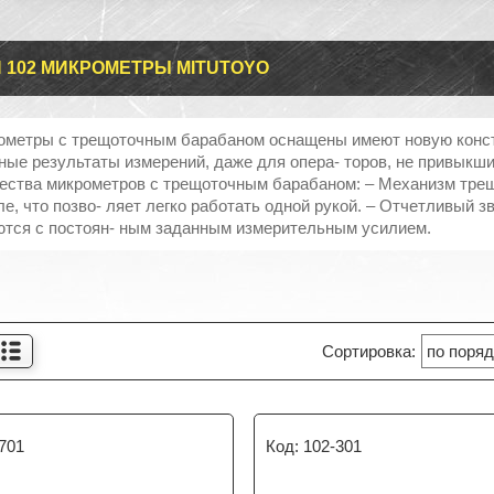
 102 МИКРОМЕТРЫ MITUTOYO
ометры с трещоточным барабаном оснащены имеют новую конс
ные результаты измерений, даже для опера‐ торов, не привыкши
ства микрометров с трещоточным барабаном: – Механизм трещот
е, что позво‐ ляет легко работать одной рукой. – Отчетливый з
тся с постоян‐ ным заданным измерительным усилием.
701
102-301