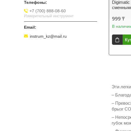
Digimatic
сменными
+7 (700) 888-08-60
Измерительный инструмент
999 ₸
В наличи
instrum_kz@mail.ru
Ку
Эти легк
– Благод
– Превос
брызг С
– Непоср
губок мо