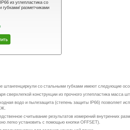
 IP66 из углепластика со
 губками/ разметчиками
и
пить
ие штангенциркули со стальными губками имеют следующие осо
аря сверхлегкой конструкции из прочного углепластика масса ш
ходная водо и пылезащита (степень защиты IP66) позволяет ис
ОЖ.
едственное считывание результатов измерений внутренних разм
жно легко установить с помощью кнопки OFFSET).