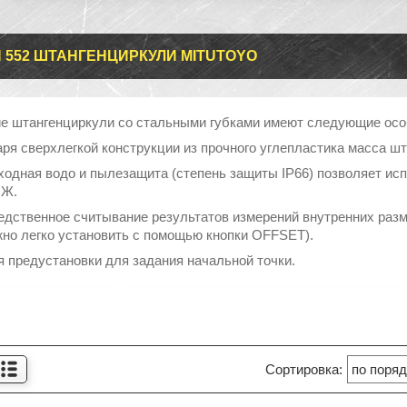
 552 ШТАНГЕНЦИРКУЛИ MITUTOYO
ие штангенциркули со стальными губками имеют следующие осо
аря сверхлегкой конструкции из прочного углепластика масса ш
ходная водо и пылезащита (степень защиты IP66) позволяет ис
ОЖ.
едственное считывание результатов измерений внутренних разм
жно легко установить с помощью кнопки OFFSET).
я предустановки для задания начальной точки.