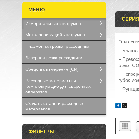
СЕРИЯ
Измерительный инструмент
Металлорежущий инструмент
Эти легк
Плазменная резка, расходники
– Благод
Лазерная резка,расходники
– Превос
брызг С
Средства измерения (СИ)
– Непоср
губок мо
Расходные материалы и
Комплектующие для сварочных
– Функци
аппаратов
Скачать каталоги расходных
материалов
ФИЛЬТРЫ