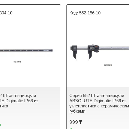
304-10
552-156-10
2 Штангенциркули
Серия 552 Штангенциркули
 Digimatic IP66 из
ABSOLUTE Digimatic IP66 из
тика
углепластика с керамически
губками
999 ₸
и