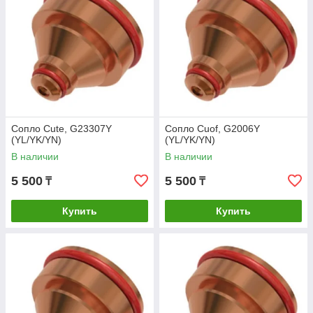
Сопло Cute, G23307Y
Сопло Cuof, G2006Y
(YL/YK/YN)
(YL/YK/YN)
В наличии
В наличии
5 500
5 500
₸
₸
Купить
Купить