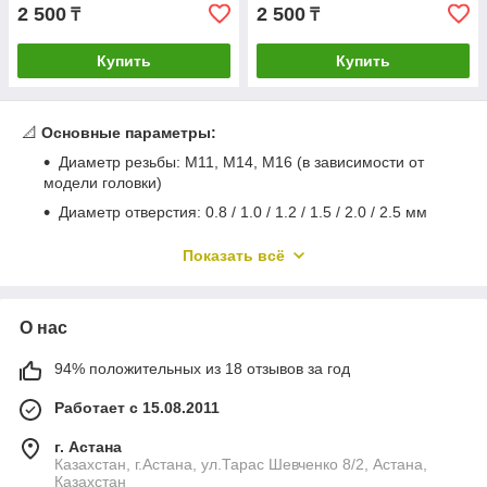
2 500
2 500
₸
₸
Купить
Купить
📐
Основные параметры:
Диаметр резьбы: M11, M14, M16 (в зависимости от
модели головки)
Диаметр отверстия: 0.8 / 1.0 / 1.2 / 1.5 / 2.0 / 2.5 мм
Материал: медь, латунь, с никелевым покрытием
Показать всё
📌
Применение:
Подходит для лазерных станков
Bodor
с головками
BodorCut, Raytools, WSX, Precitec
и аналогичными.
О нас
94% положительных из 18 отзывов за год
Для качественного и бесперебойного выполнения лазерной
резки необходимы соответствующие расходные материалы.
Работает с 15.08.2011
Одним из наиболее востребованных сменных элементов
системы являются одинарные сопла. Через них проходит
г. Астана
лазерный луч и поток газа, который и формирует в
Казахстан, г.Астана, ул.Тарас Шевченко 8/2, Астана,
результате точный и чистый рез. От него во многом будет
Казахстан