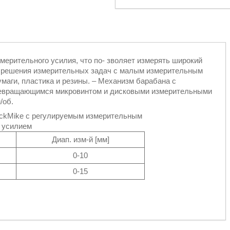
ерительного усилия, что по‐ зволяет измерять широкий
я решения измерительных задач с малым измерительным
умаги, пластика и резины. – Механизм барабана с
невращающимся микровинтом и дисковыми измерительными
/об.
ckMike с регулируемым измерительным
усилием
Диап. изм-й [мм]
0-10
0-15