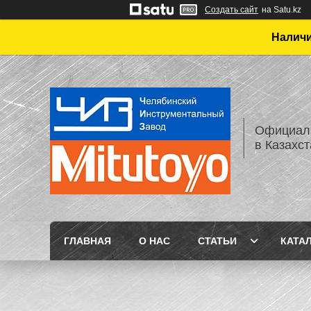
Создать сайт
на Satu.kz
Наличи
Официаль
в Казахс
ГЛАВНАЯ
О НАС
СТАТЬИ
КАТА