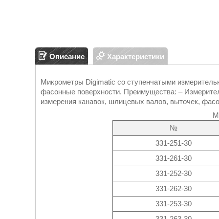
Описание
Характеристики
Микрометры Digimatic со ступенчатыми измерительн
фасонные поверхности. Преимущества: – Измерител
измерения канавок, шлицевых валов, выточек, фас
М
№
331-251-30
331-261-30
331-252-30
331-262-30
331-253-30
331-263-30