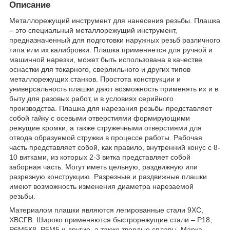
Описание
Металлорежущий инструмент для нанесения резьбы. Плашка
– это специальный металлорежущий инструмент,
предназначенный для подготовки наружных резьб различного
типа или их калибровки. Плашка применяется для ручной и
машинной нарезки, может быть использована в качестве
оснастки для токарного, сверлильного и других типов
металлорежущих станков. Простота конструкции и
универсальность плашки дают возможность применять их и в
быту для разовых работ, и в условиях серийного
производства. Плашка для нарезания резьбы представляет
собой гайку с осевыми отверстиями формирующими
режущие кромки, а также стружечными отверстиями для
отвода образуемой стружки в процессе работы. Рабочая
часть представляет собой, как правило, внутренний конус с 8-
10 витками, из которых 2-3 витка представляет собой
заборная часть. Могут иметь цельную, раздвижную или
разрезную конструкцию. Разрезные и раздвижные плашки
имеют возможность изменения диаметра нарезаемой
резьбы.
Материалом плашки являются легированные стали 9ХС,
ХВСГВ. Широко применяются быстрорежущие стали – Р18,
Р6М5К8, Р5М5 и другие, а также твердые сплавы. Марка