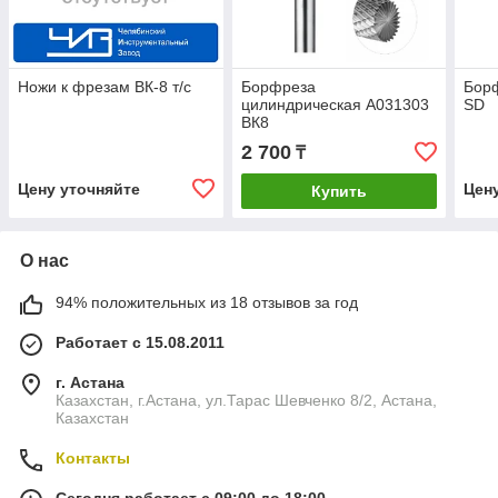
Ножи к фрезам ВК-8 т/с
Борфреза
Бор
цилиндрическая A031303
SD
ВК8
2 700
₸
Цену уточняйте
Цен
Купить
О нас
94% положительных из 18 отзывов за год
Работает с 15.08.2011
г. Астана
Казахстан, г.Астана, ул.Тарас Шевченко 8/2, Астана,
Казахстан
Контакты