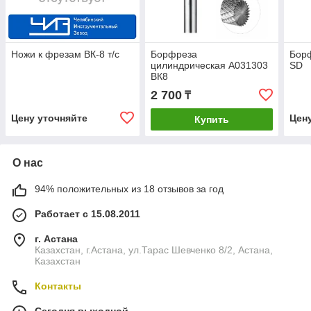
Ножи к фрезам ВК-8 т/с
Борфреза
Бор
цилиндрическая A031303
SD
ВК8
2 700
₸
Цену уточняйте
Цен
Купить
О нас
94% положительных из 18 отзывов за год
Работает с 15.08.2011
г. Астана
Казахстан, г.Астана, ул.Тарас Шевченко 8/2, Астана,
Казахстан
Контакты