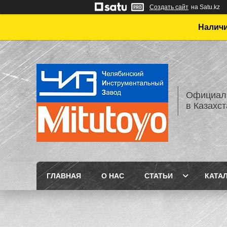
Создать сайт
на Satu.kz
Наличи
Официаль
в Казахс
ГЛАВНАЯ
О НАС
СТАТЬИ
КАТА