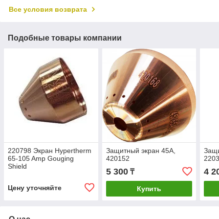
Все условия возврата
Подобные товары компании
220798 Экран Hypertherm
Защитный экран 45А,
Защи
65-105 Amp Gouging
420152
220
Shield
5 300
4 2
₸
Цену уточняйте
Купить