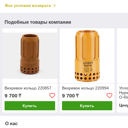
Все условия возврата
Подобные товары компании
Вихревое кольцо 220857
Вихревое кольцо 220994
Упло
Hype
9 700
9 700
₸
₸
O-Ri
Цен
Купить
Купить
О нас