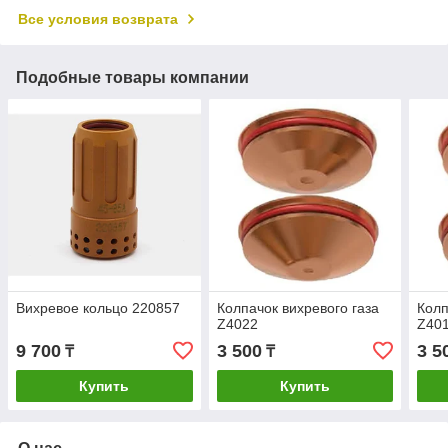
Все условия возврата
Подобные товары компании
Вихревое кольцо 220857
Колпачок вихревого газа
Колп
Z4022
Z40
9 700
3 500
3 5
₸
₸
Купить
Купить