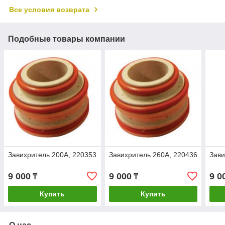
Все условия возврата
Подобные товары компании
Завихритель 200А, 220353
Завихритель 260А, 220436
Зави
9 000
9 000
9 0
₸
₸
Купить
Купить