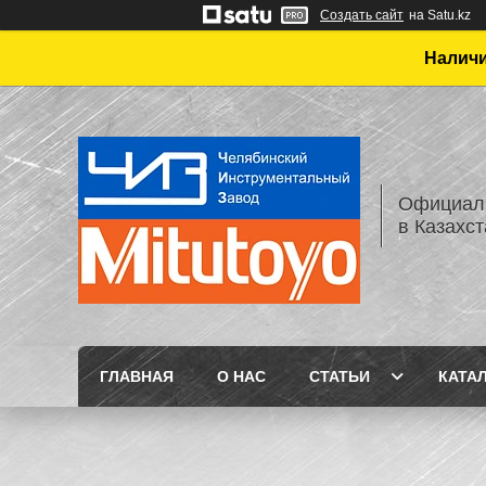
Создать сайт
на Satu.kz
Наличи
Официаль
в Казахс
ГЛАВНАЯ
О НАС
СТАТЬИ
КАТА