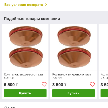
Все условия возврата
Подобные товары компании
Колпачок вихревого газа
Колпачок вихревого газа
Колп
G4350
Z4022
Z40
6 500
3 500
3 5
₸
₸
Купить
Купить