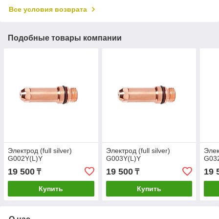
Все условия возврата
Подобные товары компании
Электрод (full silver)
Электрод (full silver)
Элект
G002Y(L)Y
G003Y(L)Y
G03
19 500
19 500
19 
₸
₸
Купить
Купить