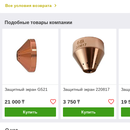
Все условия возврата
Подобные товары компании
Защитный экран G521
Защитный экран 220817
Защи
21 000
3 750
19 
₸
₸
Купить
Купить