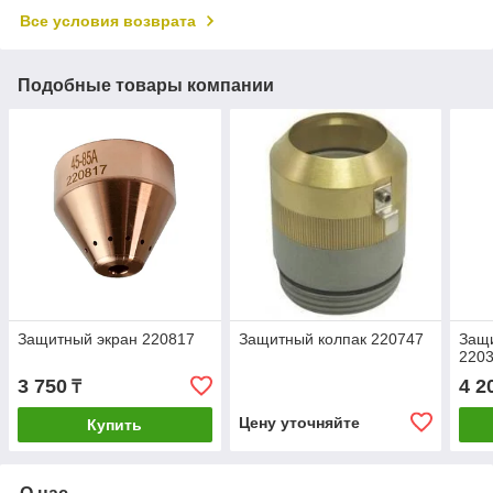
Все условия возврата
Подобные товары компании
Защитный экран 220817
Защитный колпак 220747
Защи
220
3 750
4 2
₸
Цену уточняйте
Купить