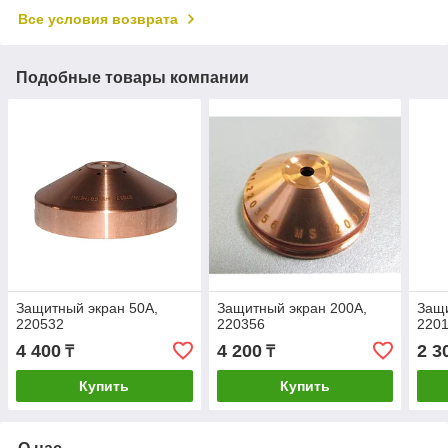
Все условия возврата
Подобные товары компании
Защитный экран 50А,
Защитный экран 200А,
Защи
220532
220356
220
4 400
4 200
2 3
₸
₸
Купить
Купить