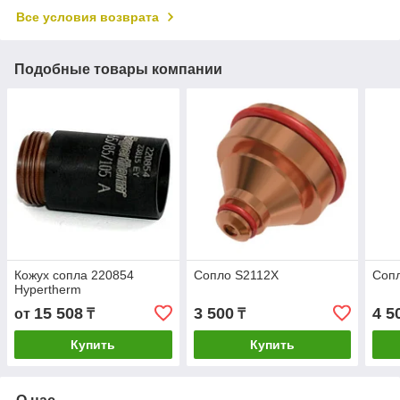
Все условия возврата
Подобные товары компании
Кожух сопла 220854
Сопло S2112X
Соп
Hypertherm
15 508
3 500
4 5
от
₸
₸
Купить
Купить