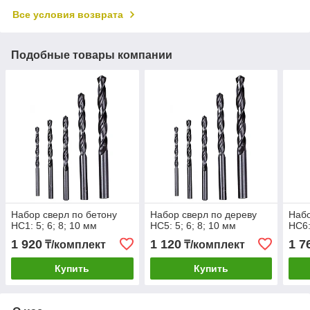
Все условия возврата
Подобные товары компании
Набор сверл по бетону
Набор сверл по дереву
Набо
НС1: 5; 6; 8; 10 мм
НС5: 5; 6; 8; 10 мм
НС6:
1 920
1 120
1 7
₸/комплект
₸/комплект
Купить
Купить