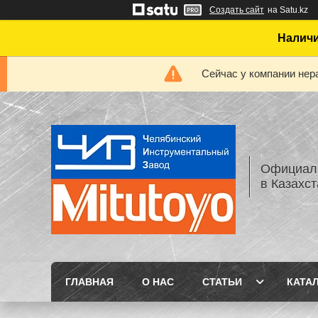
Создать сайт
на Satu.kz
Наличи
Сейчас у компании нер
Официаль
в Казахс
ГЛАВНАЯ
О НАС
СТАТЬИ
КАТА