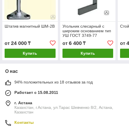
Штатив магнитный ШМ-2В
Угольник слесарный с
Стой
широким основанием тип
УШ ГОСТ 3749-77
24 000
6 400
от
₸
от
₸
от
Купить
Купить
О нас
94% положительных из 18 отзывов за год
Работает с 15.08.2011
г. Астана
Казахстан, г.Астана, ул.Тарас Шевченко 8/2, Астана,
Казахстан
Контакты