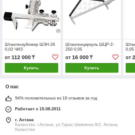
Штангензубомер ШЗН-26
Штангенциркуль ШЦР-2-
Шта
0,02 ЧИЗ
250 0,05
0,05
112 000
16 000
от
₸
от
₸
от
Купить
Купить
О нас
94% положительных из 18 отзывов за год
Работает с 15.08.2011
г. Астана
Казахстан, г.Астана, ул.Тарас Шевченко 8/2, Астана,
Казахстан