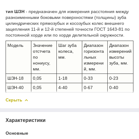
тип ШЗН
- предназначен для измерения расстояния между
разноименными боковыми поверхностями (толщины) зуба
цилиндрических прямозубых и косозубых колес внешнего
зацепления 11-й и 12-й степеней точности ГОСТ 1643-81 по
постоянной хорде или по хорде делительной окружности.
Модель
Значение
Шаг зуба
Диапазон
Диапазон
отстчета
колеса,
горизонта
измерений
по
мм.
льных
высоты
нониусу,
измерени
зуба, мм.
мм.
й, мм.
ШЗН-18
0,05
1-18
0-33
0-23
ШЗН-40
0,05
4-40
0-67
0-40
Скрыть
Характеристики
Основные