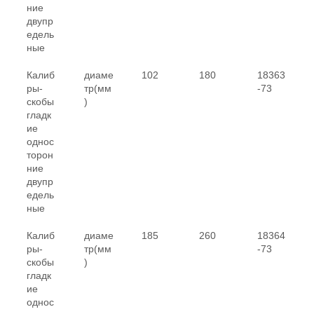
ние
двупр
едель
ные
Калиб
диаме
102
180
18363
ры-
тр(мм
-73
скобы
)
гладк
ие
однос
торон
ние
двупр
едель
ные
Калиб
диаме
185
260
18364
ры-
тр(мм
-73
скобы
)
гладк
ие
однос