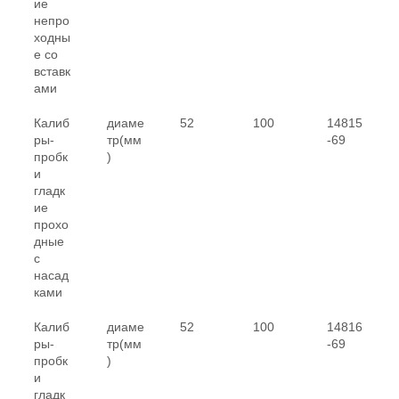
ие
непро
ходны
е со
вставк
ами
Калиб
диаме
52
100
14815
ры-
тр(мм
-69
пробк
)
и
гладк
ие
прохо
дные
с
насад
ками
Калиб
диаме
52
100
14816
ры-
тр(мм
-69
пробк
)
и
гладк