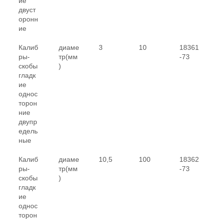
ие
двуст
оронн
ие
Калиб
диаме
3
10
18361
ры-
тр(мм
-73
скобы
)
гладк
ие
однос
торон
ние
двупр
едель
ные
Калиб
диаме
10,5
100
18362
ры-
тр(мм
-73
скобы
)
гладк
ие
однос
торон