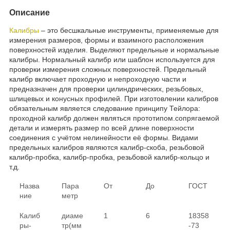
Описание
Калибры
– это бесшкальные инструменты, применяемые для
измерения размеров, формы и взаимного расположения
поверхностей изделия. Выделяют предельные и нормальные
калибры. Нормальный калибр или шаблон используется для
проверки измерения сложных поверхностей. Предельный
калибр включает проходную и непроходную части и
предназначен для проверки цилиндрических, резьбовых,
шлицевых и конусных профилей. При изготовлении калибров
обязательным является следование принципу Тейлора:
проходной калибр должен являться прототипом.сопрягаемой
детали и измерять размер по всей длине поверхности
соединения с учётом нелинейности её формы. Видами
предельных калибров являются калибр-скоба, резьбовой
калибр-пробка, калибр-пробка, резьбовой калибр-кольцо и
т.д.
Назва
Пара
От
До
ГОСТ
ние
метр
Калиб
диаме
1
6
18358
ры-
тр(мм
-73