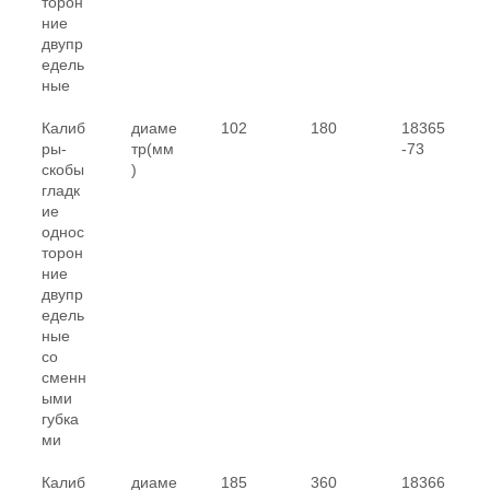
торон
ние
двупр
едель
ные
Калиб
диаме
102
180
18365
ры-
тр(мм
-73
скобы
)
гладк
ие
однос
торон
ние
двупр
едель
ные
со
сменн
ыми
губка
ми
Калиб
диаме
185
360
18366