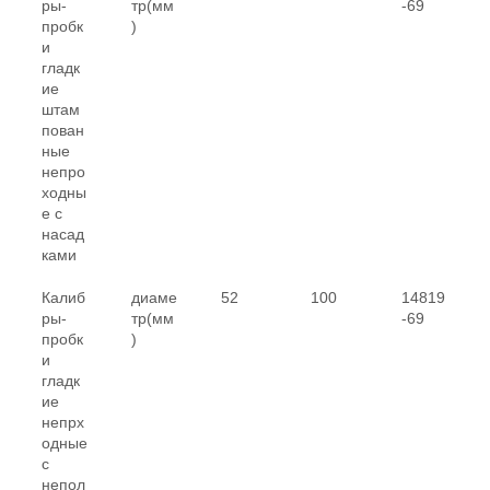
ры-
тр(мм
-69
пробк
)
и
гладк
ие
штам
пован
ные
непро
ходны
е с
насад
ками
Калиб
диаме
52
100
14819
ры-
тр(мм
-69
пробк
)
и
гладк
ие
непрх
одные
с
непол