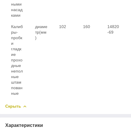
ными
насад
ками
Калиб
диаме
102
160
14820
ры-
тр(мм
-69
пробк
)
и
гладк
ие
прохо
дные
непол
ные
штам
пован
ные
Скрыть
Характеристики