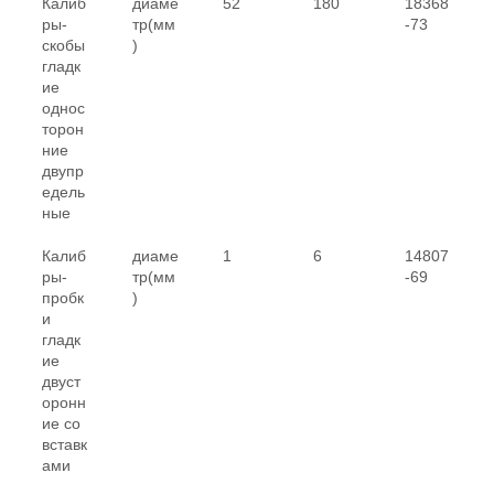
Калиб
диаме
52
180
18368
ры-
тр(мм
-73
скобы
)
гладк
ие
однос
торон
ние
двупр
едель
ные
Калиб
диаме
1
6
14807
ры-
тр(мм
-69
пробк
)
и
гладк
ие
двуст
оронн
ие со
вставк
ами