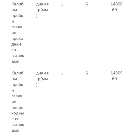
Калиб
диаме
1
6
14808
ры-
тр(мм
-69
пробк
)
и
гладк
ие
прохо
дные
со
вставк
ами
Калиб
диаме
1
6
14809
ры-
тр(мм
-69
пробк
)
и
гладк
ие
непро
ходны
е со
вставк
ами