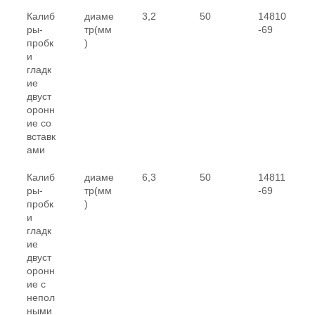
Калиб
диаме
3,2
50
14810
ры-
тр(мм
-69
пробк
)
и
гладк
ие
двуст
оронн
ие со
вставк
ами
Калиб
диаме
6,3
50
14811
ры-
тр(мм
-69
пробк
)
и
гладк
ие
двуст
оронн
ие с
непол
ными