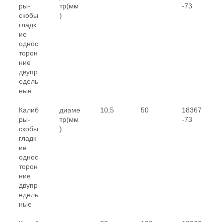
ры-
тр(мм
-73
скобы
)
гладк
ие
однос
торон
ние
двупр
едель
ные
Калиб
диаме
10,5
50
18367
ры-
тр(мм
-73
скобы
)
гладк
ие
однос
торон
ние
двупр
едель
ные