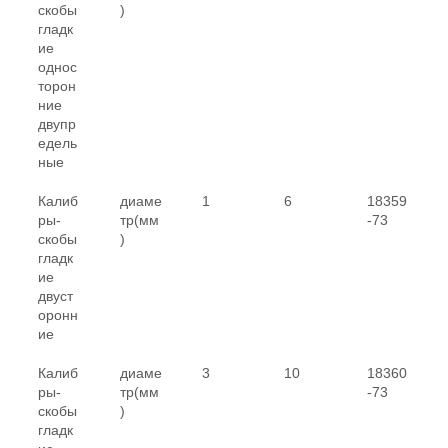
скобы
)
гладк
ие
однос
торон
ние
двупр
едель
ные
Калиб
диаме
1
6
18359
ры-
тр(мм
-73
скобы
)
гладк
ие
двуст
оронн
ие
Калиб
диаме
3
10
18360
ры-
тр(мм
-73
скобы
)
гладк