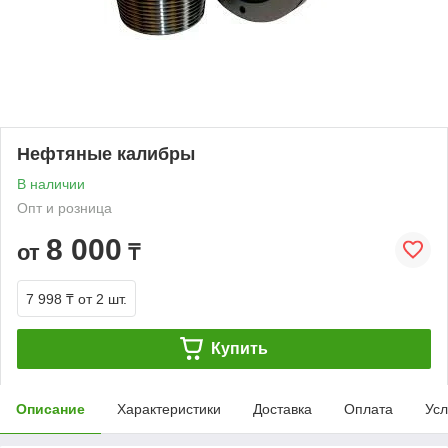
Нефтяные калибры
В наличии
Опт и розница
8 000
от
₸
7 998 ₸
от 2 шт.
Купить
Описание
Характеристики
Доставка
Оплата
Усл