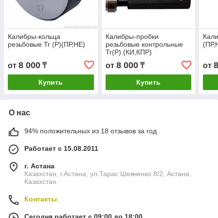
Калибры-кольца
Калибры-пробки
Кали
резьбовые Tr (Р)(ПР,НЕ)
резьбовые контрольные
(ПР,
Tr(Р) (КИ,КПР)
8 000
8 000
от
₸
от
₸
от
Купить
Купить
О нас
94% положительных из 18 отзывов за год
Работает с 15.08.2011
г. Астана
Казахстан, г.Астана, ул.Тарас Шевченко 8/2, Астана,
Казахстан
Контакты
Сегодня работает с 09:00 до 18:00