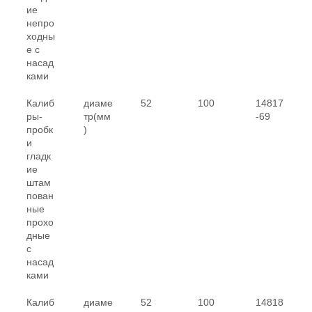
ие
непро
ходны
е с
насад
ками
Калиб
диаме
52
100
14817
ры-
тр(мм
-69
пробк
)
и
гладк
ие
штам
пован
ные
прохо
дные
с
насад
ками
Калиб
диаме
52
100
14818