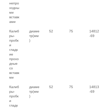
непро
ходны
ми
вставк
ами
Калиб
диаме
52
75
14812
ры-
тр(мм
-69
пробк
)
и
гладк
ие
прохо
дные
со
вставк
ми
Калиб
диаме
52
75
14813
ры-
тр(мм
-69
пробк
)
и
гладк