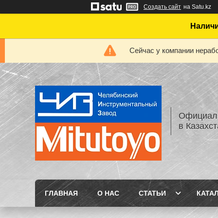
Создать сайт
на Satu.kz
Наличи
Сейчас у компании нерабо
Официаль
в Казахс
ГЛАВНАЯ
О НАС
СТАТЬИ
КАТА