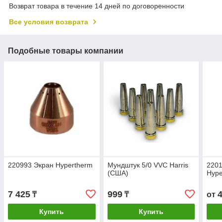
Возврат товара в течение 14 дней по договоренности
Все условия возврата
Подобные товары компании
220993 Экран Hypertherm
Мундштук 5/0 VVC Harris
2201
(США)
Hype
7 425
999
₸
₸
от
Купить
Купить