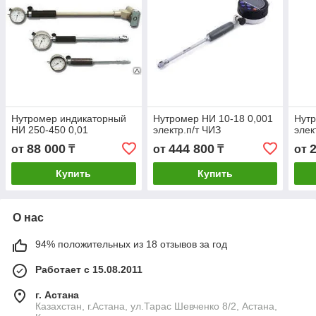
Нутромер индикаторный
Нутромер НИ 10-18 0,001
Нутр
НИ 250-450 0,01
электр.п/т ЧИЗ
элек
88 000
444 800
от
₸
от
₸
от
Купить
Купить
О нас
94% положительных из 18 отзывов за год
Работает с 15.08.2011
г. Астана
Казахстан, г.Астана, ул.Тарас Шевченко 8/2, Астана,