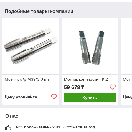
Подобные товары компании
Метчик м/р М39*3,0 к-т
Метчик конический К 2
Метч
59 678
₸
Цену уточняйте
Цен
Купить
О нас
94% положительных из 18 отзывов за год