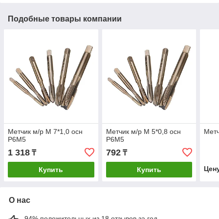
Подобные товары компании
Метчик м/р М 7*1,0 осн
Метчик м/р М 5*0,8 осн
Метч
Р6М5
Р6М5
1 318
792
₸
₸
Цен
Купить
Купить
О нас
94% положительных из 18 отзывов за год