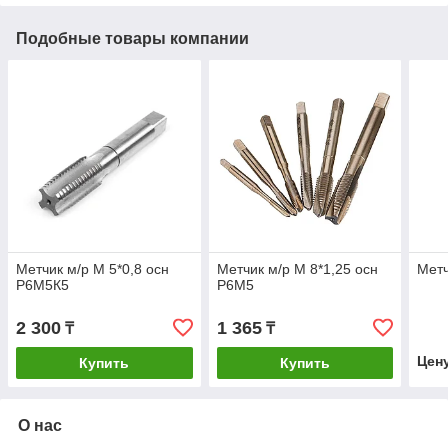
Подобные товары компании
Метчик м/р М 5*0,8 осн
Метчик м/р М 8*1,25 осн
Метч
Р6М5К5
Р6М5
2 300
1 365
₸
₸
Цен
Купить
Купить
О нас