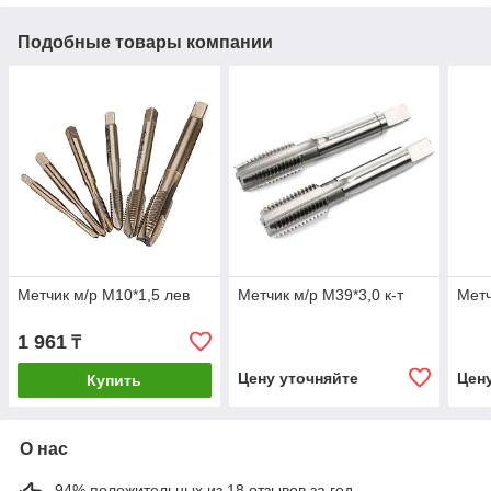
Подобные товары компании
Метчик м/р М10*1,5 лев
Метчик м/р М39*3,0 к-т
Метч
1 961
₸
Цену уточняйте
Цен
Купить
О нас
94% положительных из 18 отзывов за год