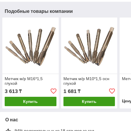
Подобные товары компании
Метчик м/р М16*1,5
Метчик м/р М10*1,5 осн
Метч
глухой
глухой
3 613
1 681
₸
₸
Цен
Купить
Купить
О нас
94% положительных из 18 отзывов за год