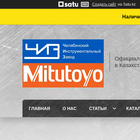
Создать сайт
на Satu.kz
Наличи
Официаль
в Казахс
ГЛАВНАЯ
О НАС
СТАТЬИ
КАТА