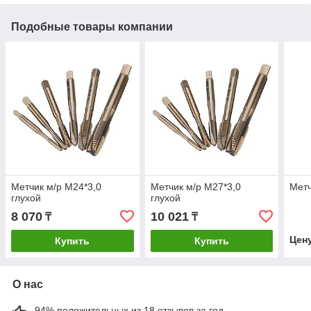
Подобные товары компании
Метчик м/р М24*3,0
Метчик м/р М27*3,0
Метч
глухой
глухой
8 070
10 021
₸
₸
Цен
Купить
Купить
О нас
94% положительных из 18 отзывов за год