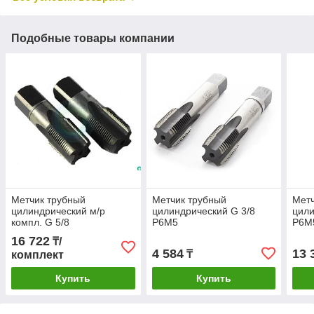
Подобные товары компании
Метчик трубный
Метчик трубный
Метч
цилиндрический м/р
цилиндрический G 3/8
цили
компл. G 5/8
Р6М5
Р6М
16 722
₸/
4 584
13 
₸
комплект
Купить
Купить