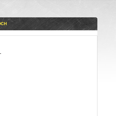
 ОСН
т