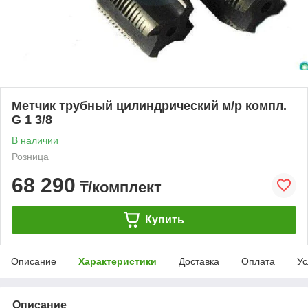
Метчик трубный цилиндрический м/р компл.
G 1 3/8
В наличии
Розница
68 290
₸/комплект
Купить
Описание
Характеристики
Доставка
Оплата
Ус
Описание