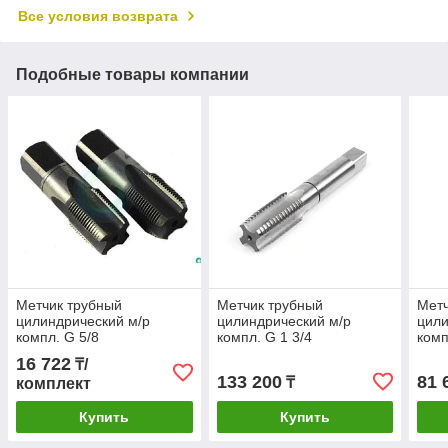
Все условия возврата
Подобные товары компании
Метчик трубный
Метчик трубный
Метч
цилиндрический м/р
цилиндрический м/р
цили
компл. G 5/8
компл. G 1 3/4
комп
16 722
₸/
133 200
81 
₸
комплект
Купить
Купить