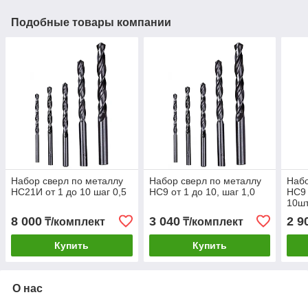
Подобные товары компании
Набор сверл по металлу
Набор сверл по металлу
Набо
НС21И от 1 до 10 шаг 0,5
НС9 от 1 до 10, шаг 1,0
НС9 
10шт
8 000
3 040
2 9
₸/комплект
₸/комплект
Купить
Купить
О нас