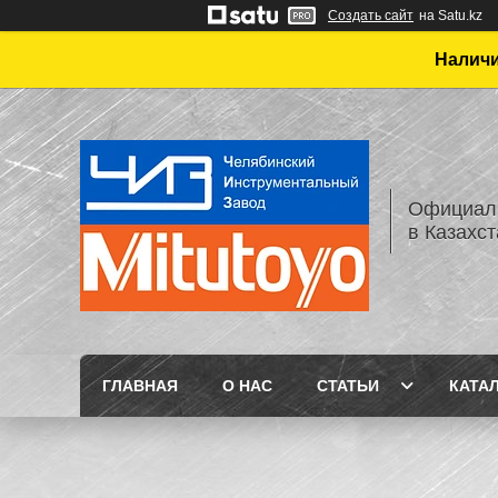
Создать сайт
на Satu.kz
Наличи
Официаль
в Казахс
ГЛАВНАЯ
О НАС
СТАТЬИ
КАТА