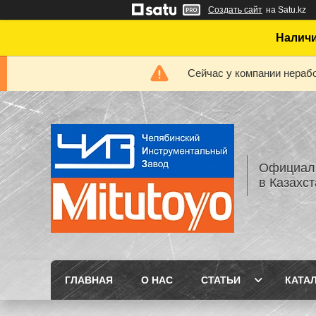
Создать сайт
на Satu.kz
Наличи
Сейчас у компании нерабо
Официаль
в Казахс
ГЛАВНАЯ
О НАС
СТАТЬИ
КАТА