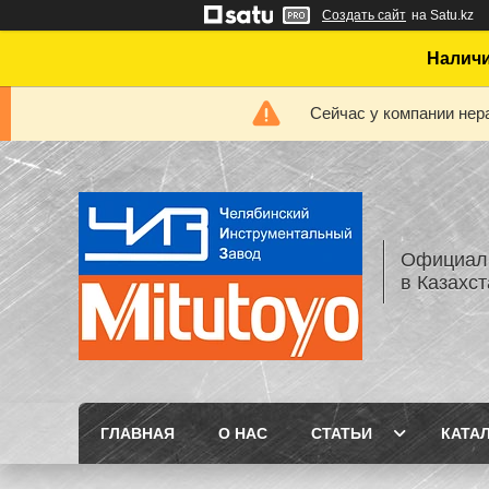
Создать сайт
на Satu.kz
Наличи
Сейчас у компании нер
Официаль
в Казахс
ГЛАВНАЯ
О НАС
СТАТЬИ
КАТА