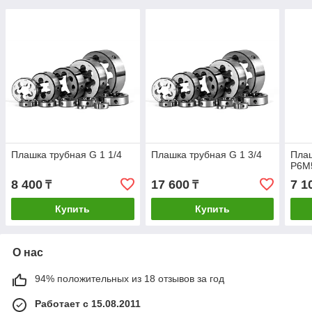
Плашка трубная G 1 1/4
Плашка трубная G 1 3/4
Плаш
Р6М
8 400
17 600
7 1
₸
₸
Купить
Купить
О нас
94% положительных из 18 отзывов за год
Работает с 15.08.2011