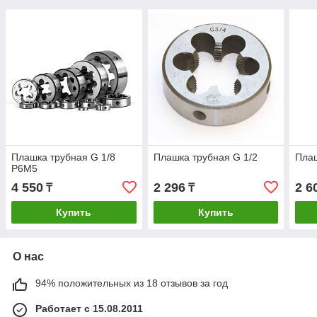
Плашка трубная G 1/8
Плашка трубная G 1/2
Плаш
Р6М5
4 550
2 296
2 6
₸
₸
Купить
Купить
О нас
94% положительных из 18 отзывов за год
Работает с 15.08.2011