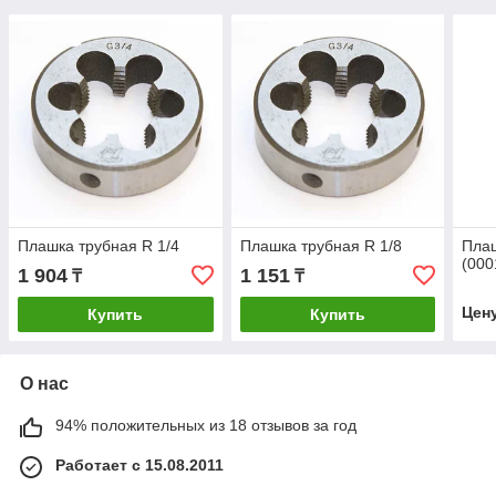
Плашка трубная R 1/4
Плашка трубная R 1/8
Пла
(000
1 904
1 151
₸
₸
Цен
Купить
Купить
О нас
94% положительных из 18 отзывов за год
Работает с 15.08.2011