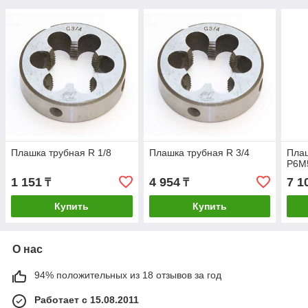
Плашка трубная R 1/8
Плашка трубная R 3/4
Плаш
Р6М
1 151
4 954
7 1
₸
₸
Купить
Купить
О нас
94% положительных из 18 отзывов за год
Работает с 15.08.2011