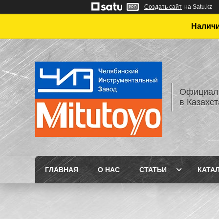
Создать сайт
на Satu.kz
Наличи
Официаль
в Казахс
ГЛАВНАЯ
О НАС
СТАТЬИ
КАТА